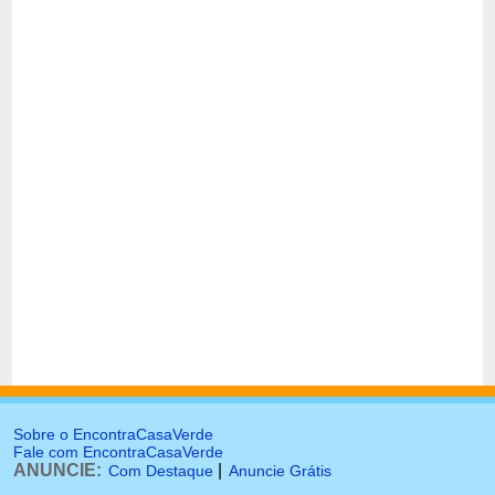
Sobre o EncontraCasaVerde
Fale com EncontraCasaVerde
ANUNCIE:
|
Com Destaque
Anuncie Grátis