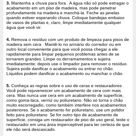
3.
Mantenha a chuva para fora . A água não só pode estragar o
acabamento em um piso de madeira, mas pode penetrar
profundamente na madeira e manchá-la. Feche as janelas
quando estiver esperando chuva. Coloque bandejas embaixo
de vasos de plantas e, claro, limpe imediatamente qualquer
água que você vir.
4.
Remova o resíduo com um produto de limpeza para pisos de
madeira sem cera . Mantê-lo no armário do corredor ou em
outro local conveniente para que você possa chegar a ele
rapidamente para limpar pequenos problemas antes de se
tornarem grandes. Limpe os derramamentos e sujeira
imediatamente; depois use o limpador para remover o resíduo.
Sujeira pode danificar o acabamento ou entrar no chão.
Líquidos podem danificar o acabamento ou manchar o chão.
5.
Conheça as regras sobre o uso de ceras e restauradores .
Você pode rejuvenescer um acabamento de cera com mais
cera. Mas nunca use cera em um acabamento de superfície,
como goma-laca, verniz ou poliuretano. Não só torna o chão
muito escorregadio, como também interfere nos acabamentos
posteriores. Se o acabamento for poliuretano, use um polidor
feito para poliuretano. Se for outro tipo de acabamento de
superfície, consiga um restaurador de piso de uso geral, teste o
restaurador em uma área imperceptível para ter certeza de que
ele não será descascado.