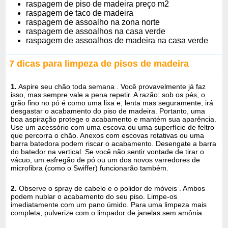
raspagem de piso de madeira preço m2
raspagem de taco de madeira
raspagem de assoalho na zona norte
raspagem de assoalhos na casa verde
raspagem de assoalhos de madeira na casa verde
7 dicas para limpeza de pisos de madeira
1.
Aspire seu chão toda semana . Você provavelmente já faz
isso, mas sempre vale a pena repetir. A razão: sob os pés, o
grão fino no pó é como uma lixa e, lenta mas seguramente, irá
desgastar o acabamento do piso de madeira. Portanto, uma
boa aspiração protege o acabamento e mantém sua aparência.
Use um acessório com uma escova ou uma superfície de feltro
que percorra o chão. Anexos com escovas rotativas ou uma
barra batedora podem riscar o acabamento. Desengate a barra
do batedor na vertical. Se você não sentir vontade de tirar o
vácuo, um esfregão de pó ou um dos novos varredores de
microfibra (como o Swiffer) funcionarão também.
2.
Observe o spray de cabelo e o polidor de móveis . Ambos
podem nublar o acabamento do seu piso. Limpe-os
imediatamente com um pano úmido. Para uma limpeza mais
completa, pulverize com o limpador de janelas sem amônia.