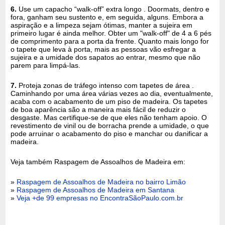
6.
Use um capacho “walk-off” extra longo . Doormats, dentro e
fora, ganham seu sustento e, em seguida, alguns. Embora a
aspiração e a limpeza sejam ótimas, manter a sujeira em
primeiro lugar é ainda melhor. Obter um "walk-off" de 4 a 6 pés
de comprimento para a porta da frente. Quanto mais longo for
o tapete que leva à porta, mais as pessoas vão esfregar a
sujeira e a umidade dos sapatos ao entrar, mesmo que não
parem para limpá-las.
7.
Proteja zonas de tráfego intenso com tapetes de área .
Caminhando por uma área várias vezes ao dia, eventualmente,
acaba com o acabamento de um piso de madeira. Os tapetes
de boa aparência são a maneira mais fácil de reduzir o
desgaste. Mas certifique-se de que eles não tenham apoio. O
revestimento de vinil ou de borracha prende a umidade, o que
pode arruinar o acabamento do piso e manchar ou danificar a
madeira.
Veja também Raspagem de Assoalhos de Madeira em:
»
Raspagem de Assoalhos de Madeira no bairro Limão
»
Raspagem de Assoalhos de Madeira em Santana
»
Veja +de 99 empresas no EncontraSãoPaulo.com.br